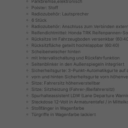
Parkbremse,elektronisch
Polster: Stoff
Radiozubehör: Lautsprecher
6 Stück
Radiozubehör: Anschluss zum Verbinden exter
Reifendichtmittel: Honda TRK Reifenpannen-Sof
Rücksitze im Fahrzeugboden versenkbar (60:40
Rücksitzfläche geteilt hochklappbar (60:40)
Scheibenwischer hinten
mit Intervallschaltung und Rückfahrfunktion
Seitenblinker in den Außenspiegeln integriert
Sicherheitsgurte: 3-Punkt-Automatikgurte auf a
vorn und hinten Sicherheitsgurte vorn höhenvers
Sitze: Fahrersitz höhenverstellbar
Sitze: Sitzheizung (Fahrer-/Beifahrersitz)
Spurhalteassistent LDW (Lane Departure Warni
Steckdose 12-Volt in Armaturentafel / in Mitte
Stoßfänger in Wagenfarbe
Türgriffe in Wagenfarbe lackiert