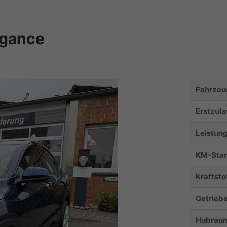
egance
Fahrzeu
Erstzul
Leistun
KM-Sta
Kraftsto
Getrieb
Hubrau