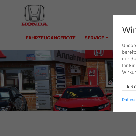
Wir
FAHRZEUGANGEBOTE
SERVICE
Unsere
bereit
nur di
Ihr Ei
Wirkun
EIN
Datens