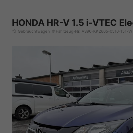
HONDA HR-V 1.5 i-VTEC El
Gebrauchtwagen
Fahrzeug-Nr. AS90-KK2605-0510-1517W