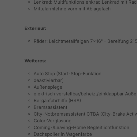
Lenkrad: Multifunktionslenkrad Lenkrad mit Ra
Mittelarmlehne vorn mit Ablagefach
Exterieur:
Räder: Leichtmetallfelgen 7x16" - Bereifung 21
Weiteres:
Auto Stop (Start-Stop-Funktion
deaktivierbar)
Außenspiegel
elektrisch verstellbar/beheizt/einklappbar Auß
Berganfahrhilfe (HSA)
Bremsassistent
City-Notbremsassistent CTBA (City-Brake Acti
Color-Verglasung
Coming-/Leaving-Home Begleitlichtfunktion
Dachspoiler in Wagenfarbe