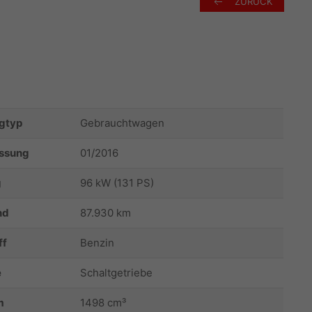
ZURÜCK
gtyp
Gebrauchtwagen
assung
01/2016
g
96 kW (131 PS)
nd
87.930 km
ff
Benzin
e
Schaltgetriebe
m
1498 cm³