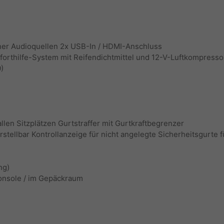
ner Audioquellen 2x USB-In / HDMI-Anschluss
orthilfe-System mit Reifendichtmittel und 12-V-Luftkompresso
)
llen Sitzplätzen Gurtstraffer mit Gurtkraftbegrenzer
tellbar Kontrollanzeige für nicht angelegte Sicherheitsgurte fü
ng)
lkonsole / im Gepäckraum