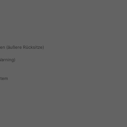
en (äußere Rücksitze)
Warning)
stem