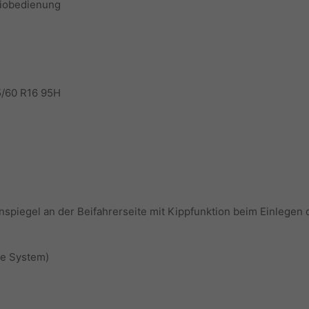
diobedienung
5/60 R16 95H
enspiegel an der Beifahrerseite mit Kippfunktion beim Einlege
ve System)