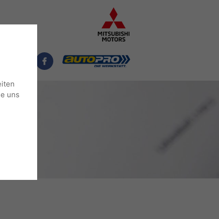
NTAKT
eiten
ie uns