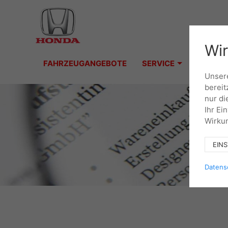
Wir
FAHRZEUGANGEBOTE
SERVICE
Unsere
bereit
nur di
Ihr Ei
Wirkun
EIN
Datens