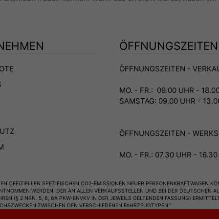
NEHMEN
ÖFFNUNGSZEITEN
OTE
ÖFFNUNGSZEITEN - VERKA
S
MO. - FR.: 09.00 UHR - 18.
SAMSTAG: 09.00 UHR - 13.
UTZ
ÖFFNUNGSZEITEN - WERKS
M
MO. - FR.: 07.30 UHR - 16.3
EN OFFIZIELLEN SPEZIFISCHEN CO2-EMISSIONEN NEUER PERSONENKRAFTWAGEN KÖN
NOMMEN WERDEN, DER AN ALLEN VERKAUFSSTELLEN UND BEI DER DEUTSCHEN AUT
(§ 2 NRN. 5, 6, 6A PKW-ENVKV IN DER JEWEILS GELTENDEN FASSUNG) ERMITTELT.
EICHSZWECKEN ZWISCHEN DEN VERSCHIEDENEN FAHRZEUGTYPEN."