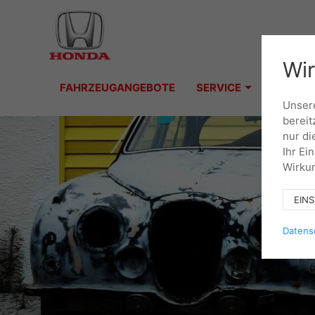
Wir
FAHRZEUGANGEBOTE
SERVICE
Unsere
bereit
nur di
Ihr Ei
Wirkun
EIN
Datens