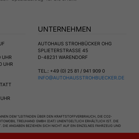
UNTERNEHMEN
UF
AUTOHAUS STROHBÜCKER OHG
SPLIETERSTRASSE 45
00 UHR
D-48231 WARENDORF
00 UHR
TEL.: +49 (0) 25 81 / 941 909 0
INFO@AUTOHAUSSTROHBUECKER.DE
TATT
0 UHR
NEN DEM "LEITFADEN ÜBER DEN KRAFTSTOFFVERBRAUCH, DIE CO2-
OMOBIL TREUHAND GMBH (DAT) UNENTGELTLICH ERHÄLTLICH IST. DIE
 DIE ANGABEN BEZIEHEN SICH NICHT AUF EIN EINZELNES FAHRZEUG UND