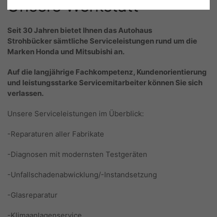
Unsere Werkstatt
Seit 30 Jahren bietet Ihnen das Autohaus
Strohbücker sämtliche Serviceleistungen rund um die
Marken Honda und Mitsubishi an.
Auf die langjährige Fachkompetenz, Kundenorientierung
und leistungsstarke Servicemitarbeiter können Sie sich
verlassen.
Unsere Serviceleistungen im Überblick:
-Reparaturen aller Fabrikate
-Diagnosen mit modernsten Testgeräten
-Unfallschadenabwicklung/-Instandsetzung
-Glasreparatur
-Klimaanlagenservice