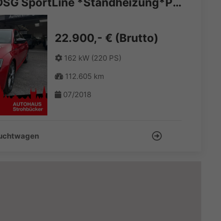
SKODA 2.0 TSI DSG SportLine *Standheizung*Pano*
22.900,- € (Brutto)
162 kW (220 PS)
112.605 km
07/2018
auchtwagen