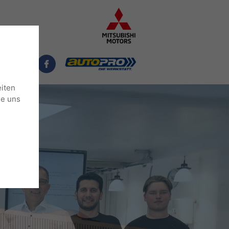
NTAKT
eiten
ie uns