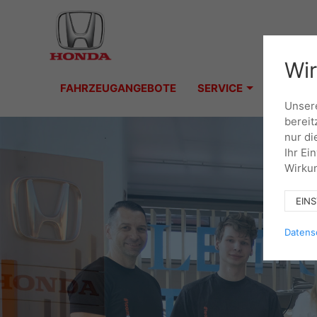
Wir
FAHRZEUGANGEBOTE
SERVICE
Unsere
bereit
nur di
Ihr Ei
Wirkun
EIN
Datens