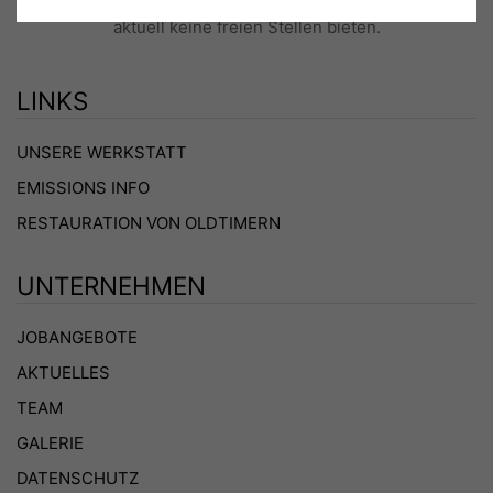
Unser Team ist vollzählig und hochmotiviert, sodass wir
aktuell keine freien Stellen bieten.
LINKS
UNSERE WERKSTATT
EMISSIONS INFO
RESTAURATION VON OLDTIMERN
UNTERNEHMEN
JOBANGEBOTE
AKTUELLES
TEAM
GALERIE
DATENSCHUTZ