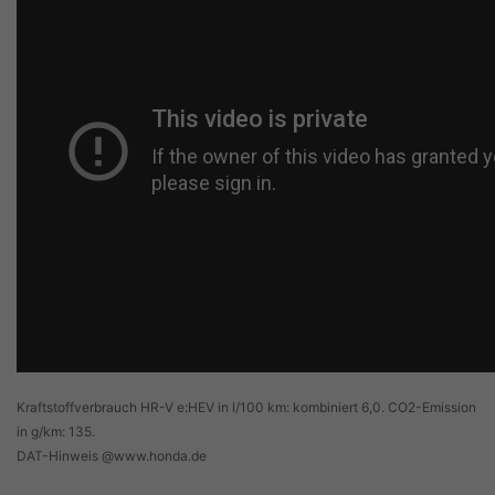
Kraftstoffverbrauch HR-V e:HEV in l/100 km: kombiniert 6,0. CO2-Emission
in g/km: 135.
DAT-Hinweis @www.honda.de