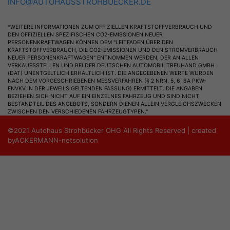
INFO@AUTOHAUSSTROHBUECKER.DE
*WEITERE INFORMATIONEN ZUM OFFIZIELLEN KRAFTSTOFFVERBRAUCH UND
DEN OFFIZIELLEN SPEZIFISCHEN CO2-EMISSIONEN NEUER
PERSONENKRAFTWAGEN KÖNNEN DEM "LEITFADEN ÜBER DEN
KRAFTSTOFFVERBRAUCH, DIE CO2-EMISSIONEN UND DEN STROMVERBRAUCH
NEUER PERSONENKRAFTWAGEN" ENTNOMMEN WERDEN, DER AN ALLEN
VERKAUFSSTELLEN UND BEI DER DEUTSCHEN AUTOMOBIL TREUHAND GMBH
(DAT) UNENTGELTLICH ERHÄLTLICH IST. DIE ANGEGEBENEN WERTE WURDEN
NACH DEM VORGESCHRIEBENEN MESSVERFAHREN (§ 2 NRN. 5, 6, 6A PKW-
ENVKV IN DER JEWEILS GELTENDEN FASSUNG) ERMITTELT. DIE ANGABEN
BEZIEHEN SICH NICHT AUF EIN EINZELNES FAHRZEUG UND SIND NICHT
BESTANDTEIL DES ANGEBOTS, SONDERN DIENEN ALLEIN VERGLEICHSZWECKEN
ZWISCHEN DEN VERSCHIEDENEN FAHRZEUGTYPEN."
©2021 Autohaus Strohbücker OHG All Rights Reserved | created
by
ACKERMANN-netsolution